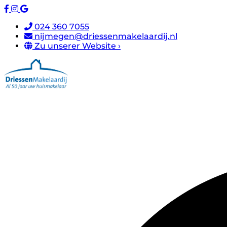
024 360 7055
nijmegen@driessenmakelaardij.nl
Zu unserer Website ›