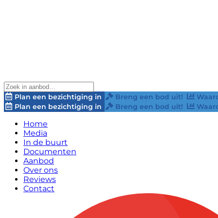
Plan een bezichtiging in
Breng een bod uit!
Waard
Plan een bezichtiging in
Breng een bod uit!
Waard
Home
Media
In de buurt
Documenten
Aanbod
Over ons
Reviews
Contact