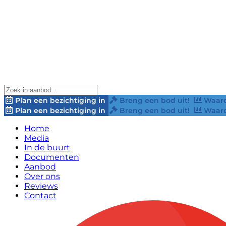
Plan een bezichtiging in
Breng een bod uit!
Waard
Plan een bezichtiging in
Breng een bod uit!
Waard
Home
Media
In de buurt
Documenten
Aanbod
Over ons
Reviews
Contact